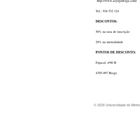
http://www.asyogabraga.com/
Tel.: 936 532 124
DESCONTOS:
50% na taxa de inscrição
20% na mensalidade
PONTOS DE DESCONTO:
Fujacal, nº80 B
4705-097 Braga
©
2026
Universidade do Minh