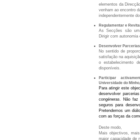
elementos da Direcção
venham ao encontro da
independentemente do 
Regulamentar e Revita
As Secções são uma 
Dirigir com autonomia 
Desenvolver Parcerias 
No sentido de propor
satisfação na aquisiçã
o estabelecimento d
disponíveis.
Participar activam
Universidade do Minho,
Para atingir este obje
desenvolver parceria
congéneras. Não faz
seguros para desenvo
Pretendemos um diál
com as forças da com
Deste modo,
Mais objectivos, mais
maior capacidade de 