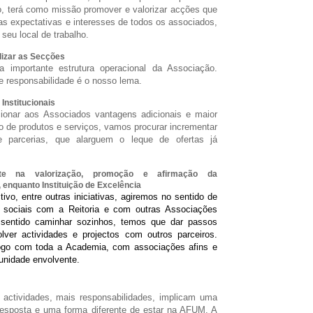
, terá como missão promover e valorizar acções que
s expectativas e interesses de todos os associados,
seu local de trabalho.
lizar as Secções
importante estrutura operacional da Associação.
e responsabilidade é o nosso lema.
Institucionais
cionar aos Associados vantagens adicionais e maior
o de produtos e serviços, vamos procurar incrementar
e parcerias, que alarguem o leque de ofertas já
ente na valorização, promoção e afirmação da
 enquanto Instituição de Excelência
ctivo, entre outras iniciativas, agiremos no sentido de
s sociais com a Reitoria
e com outras Associações
 sentido caminhar sozinhos, temos que dar passos
lver actividades e projectos com outros parceiros.
ogo com toda a Academia, com associações afins e
unidade envolvente.
 actividades, mais responsabilidades, implicam uma
resposta e uma forma diferente de estar na AFUM. A