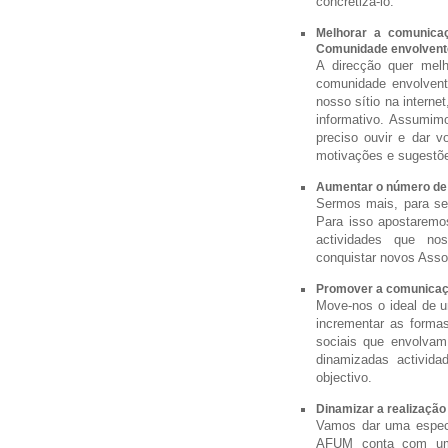
concretizá-lo.
Melhorar a comunica
Comunidade envolvent
A direcção quer mel
comunidade envolvent
nosso sítio na interne
informativo. Assumim
preciso ouvir e dar 
motivações e sugestõ
Aumentar o número de
Sermos mais, para ser
Para isso apostaremo
actividades que no
conquistar novos Asso
Promover a comunicaçã
Move-nos o ideal de u
incrementar as forma
sociais que envolvam
dinamizadas activida
objectivo.
Dinamizar a realização
Vamos dar uma especia
AFUM conta com um 