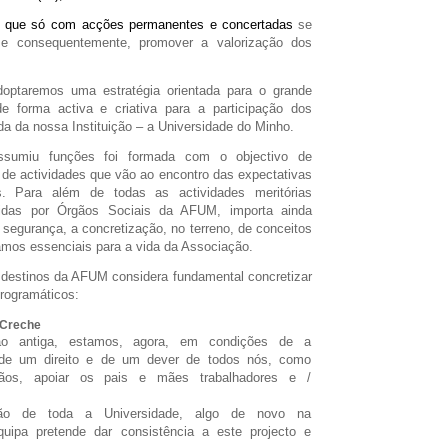
 que só com acções permanentes e concertadas
se
e consequentemente, promover a valorização dos
optaremos uma estratégia orientada para o grande
 de forma activa e criativa para a participação dos
a da nossa Instituição – a Universidade do Minho.
ssumiu funções foi formada com o objectivo de
de actividades que vão ao encontro das expectativas
. Para além de todas as actividades meritórias
vidas por Órgãos Sociais da AFUM, importa ainda
 segurança, a concretização, no terreno, de conceitos
ramos essenciais para a vida da Associação.
destinos da AFUM considera fundamental concretizar
programáticos:
 Creche
o antiga, estamos, agora, em condições de a
e de um direito e de um dever de todos nós, como
dãos, apoiar os pais e mães trabalhadores e /
ção de toda a Universidade, algo de novo na
quipa pretende dar consistência a este projecto e