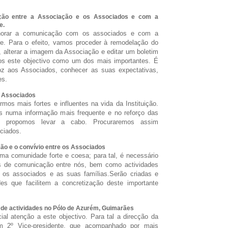
ção entre a Associação e os Associados e com a
e.
horar a comunicação com os associados e com a
e. Para o efeito, vamos proceder à remodelação do
t, alterar a imagem da Associação e editar um boletim
os este objectivo como um dos mais importantes. É
voz aos Associados, conhecer as suas expectativas,
es.
 Associados
mos mais fortes e influentes na vida da Instituição.
s numa informação mais frequente e no reforço das
s propomos levar a cabo. Procuraremos assim
ciados.
o e o convívio entre os Associados
ma comunidade forte e coesa; para tal, é necessário
s de comunicação entre nós, bem como actividades
 os associados e as suas famílias.
Serão criadas e
des que facilitem a concretização deste importante
 de actividades no Pólo de Azurém, Guimarães
l atenção a este objectivo. Para tal a direcção da
2º Vice-presidente, que acompanhado por mais